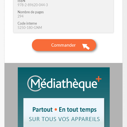
ISBN
978-2-89620-044-3
Nombre de pages
294
Code interne
5250-180-GNM