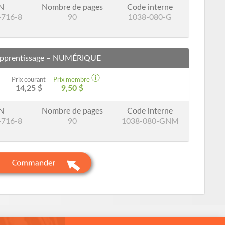
N
Nombre de pages
Code interne
-716-8
90
1038-080-G
pprentissage
– NUMÉRIQUE
ⓘ
Prix courant
Prix membre
14,25 $
9,50 $
N
Nombre de pages
Code interne
-716-8
90
1038-080-GNM