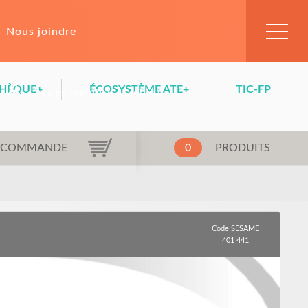
Nous joindre
HÈQUE+
ÉCOSYSTÈME ATE+
TIC-FP
Accès membre – achats
LA COMMANDE
0
PRODUITS
Code SESAME
401 441