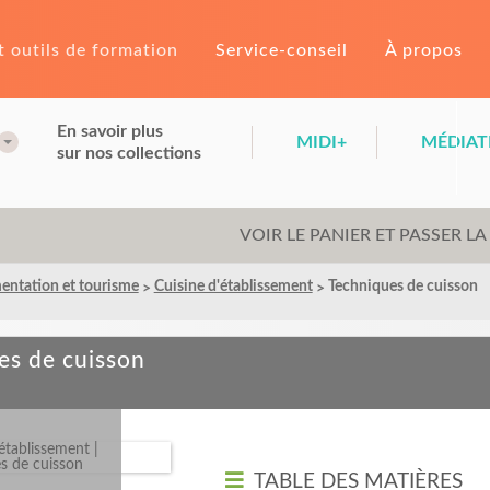
t outils de formation
Service-conseil
À propos
En savoir plus
MIDI+
MÉDIAT
sur nos collections
VOIR LE PANIER ET PASSER 
entation et tourisme
Cuisine d'établissement
Techniques de cuisson
es de cuisson
TABLE DES MATIÈRES