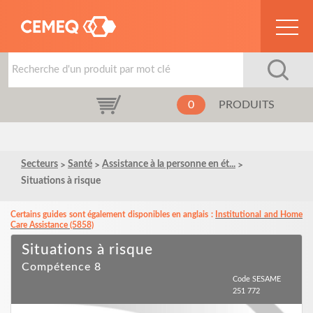
0
PRODUITS
Secteurs
Santé
Assistance à la personne en ét...
Situations à risque
Certains guides sont également disponibles en anglais :
Institutional and Home
Care Assistance (5858)
Situations à risque
Compétence 8
Code SESAME
251 772