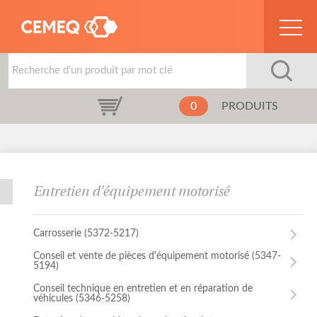
0
PRODUITS
Entretien d'équipement motorisé
Carrosserie (5372-5217)
Carrosserie (5372-5217)
Conseil et vente de pièces d'équipement motorisé (5347-
Conseil et vente de pièces d'équipement motorisé (5347-
5194)
5194)
Conseil technique en entretien et en réparation de
Conseil technique en entretien et en réparation de
véhicules (5346-5258)
véhicules (5346-5258)