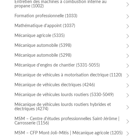
Entretien des machines à combustion interne au
Entretien des machines à combustion interne au
propane (1002)
propane (1002)
Formation professionnelle (1033)
Mécanique agricole (5335)
Mathématique d'appoint (1037)
Mécanique automobile (5398)
Mécanique agricole (5335)
Mécanique automobile (5298)
Mécanique automobile (5398)
Mécanique d'engins de chantier (5331-5055)
Mécanique automobile (5298)
Mécanique de véhicules à motorisation électrique (1120)
Mécanique d'engins de chantier (5331-5055)
Mécanique de véhicules électriques (4246)
Mécanique de véhicules à motorisation électrique (1120)
Mécanique de véhicules lourds routiers (5330-5049)
Mécanique de véhicules électriques (4246)
Mécanique de véhicules lourds routiers hybrides et
électriques (4274)
Mécanique de véhicules lourds routiers (5330-5049)
ⓘ
Mécanique de véhicules lourds routiers hybrides et
électriques (4274)
MSM – Centre d'études professionnelles Saint-Jérôme |
Carrosserie (1156)
MSM – Centre d'études professionnelles Saint-Jérôme |
Carrosserie (1156)
MSM – CFP Mont-Joli–Mitis | Mécanique agricole (1205)
MSM – CFP Mont-Joli–Mitis | Mécanique agricole (1205)
MSM – CFP Val-d'Or | Carrosserie (1188)