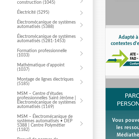
construction (1045)
Électromécanique de systèmes
automatisés (5388)
Électricité (5295)
Électromécanique de systèmes
Électromécanique de systèmes
automatisés (5281-1453)
automatisés (5388)
Montage de lignes électriques
Électromécanique de systèmes
(5185)
automatisés (5281-1453)
Réparation d'appareils
Formation professionnelle
électroniques audiovidéos
(1033)
(5271-5022)
Mathématique d'appoint
(1037)
ⓘ
Montage de lignes électriques
(5185)
MSM – Centre d'études
professionnelles Saint-Jérôme |
Électromécanique de systèmes
MSM – Centre d'études
automatisés (1169)
professionnelles Saint-Jérôme |
Électromécanique de systèmes
automatisés (1169)
MSM – Électromécanique de
systèmes automatisés • DEP
5388 | Centre Polymétier
MSM – Électromécanique de
(1182)
systèmes automatisés • DEP
5388 | Centre Polymétier
(1182)