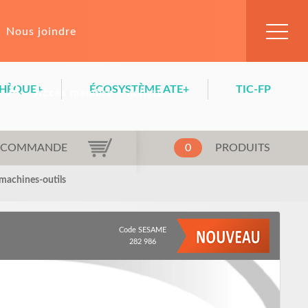
Nous joindre
HÈQUE+
ÉCOSYSTÈME ATE+
TIC-FP
Accès membre – achats
LA COMMANDE
0
PRODUITS
 machines-outils
Code SESAME
282 986