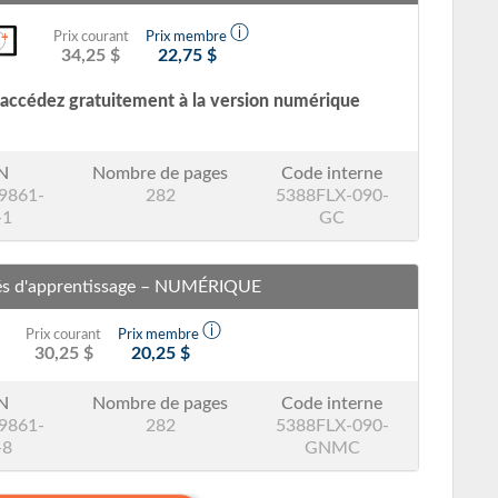
ⓘ
Prix courant
Prix membre
34,25 $
22,75 $
r, accédez gratuitement à la version numérique
N
Nombre de pages
Code interne
9861-
282
5388FLX-090-
-1
GC
és d'apprentissage
– NUMÉRIQUE
ⓘ
Prix courant
Prix membre
30,25 $
20,25 $
N
Nombre de pages
Code interne
9861-
282
5388FLX-090-
-8
GNMC