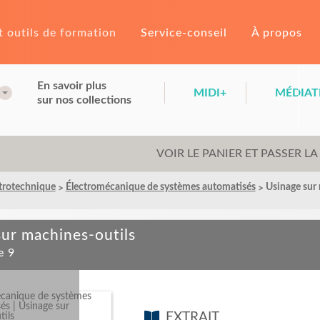
t outils de formation
Service-conseil
À propos
En savoir plus
MIDI+
MÉDIAT
sur nos collections
VOIR LE PANIER ET PASSER 
trotechnique
Électromécanique de systèmes automatisés
Usinage sur
sur machines-outils
e 9
EXTRAIT