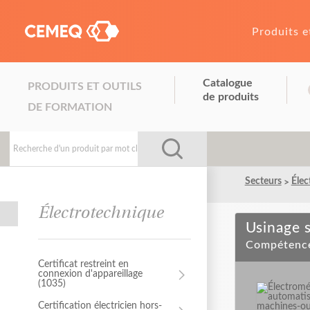
Produits e
Catalogue
PRODUITS ET OUTILS
de produits
DE FORMATION
Secteurs
Élec
Électrotechnique
Usinage 
Compétenc
Certificat restreint en
Certification électricien hors-
connexion d'appareillage
construction (1045)
(1035)
Électricité (5295)
Certification électricien hors-