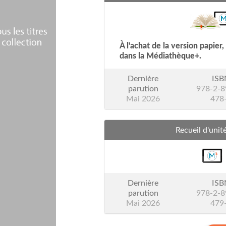
À l'achat de la version papie
dans la Médiathèque+.
Dernière
ISB
parution
978-2-8
Mai 2026
478
Recueil d'unit
Dernière
ISB
parution
978-2-8
Mai 2026
479