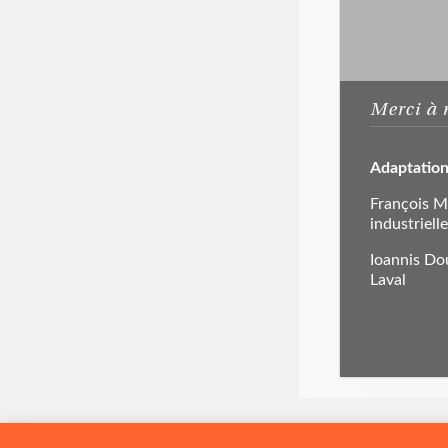
Merci à 
Adaptation
François M
industriell
Ioannis Dou
Laval