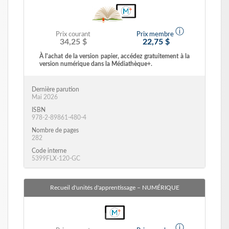
ⓘ
Prix courant
Prix membre
34,25 $
22,75 $
À l'achat de la version papier, accédez gratuitement à la
version numérique dans la Médiathèque+.
Dernière parution
Mai 2026
ISBN
978-2-89861-480-4
Nombre de pages
282
Code interne
5399FLX-120-GC
Recueil d'unités d'apprentissage
– NUMÉRIQUE
ⓘ